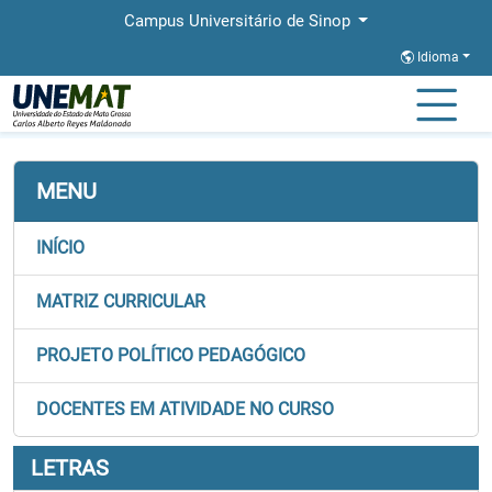
Campus Universitário de Sinop
Idioma
Página Inicial
Faculdades
FACHLIN
Graduação
Letras
MENU
INÍCIO
MATRIZ CURRICULAR
PROJETO POLÍTICO PEDAGÓGICO
DOCENTES EM ATIVIDADE NO CURSO
LETRAS