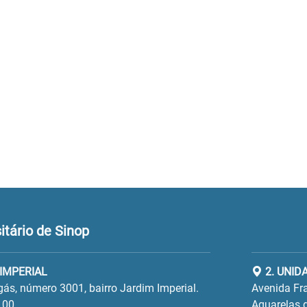
tário de Sinop
 IMPERIAL
2. UNID
gás, número 3001, bairro Jardim Imperial.
Avenida Fra
100
Aquarelas d