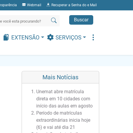
nsparência
Webmail
Recuperar a Senha do e Mail
Buscar
EXTENSÃO
SERVIÇOS
Mais Notícias
Unemat abre matrícula
direta em 10 cidades com
início das aulas em agosto
Período de matrículas
extraordinárias inicia hoje
(6) e vai até dia 21