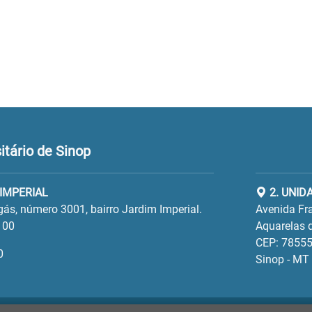
tário de Sinop
 IMPERIAL
2. UNID
gás, número 3001, bairro Jardim Imperial.
Avenida Fra
100
Aquarelas d
CEP: 78555
0
Sinop - MT