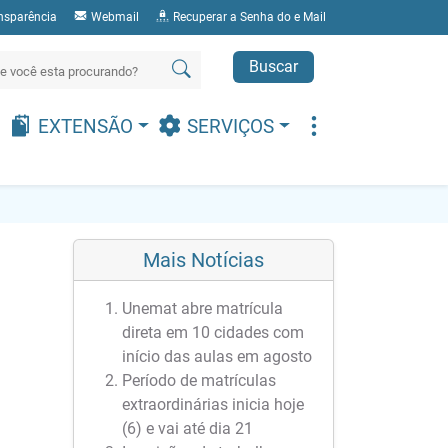
nsparência
Webmail
Recuperar a Senha do e Mail
Buscar
EXTENSÃO
SERVIÇOS
Mais Notícias
Unemat abre matrícula
direta em 10 cidades com
início das aulas em agosto
Período de matrículas
extraordinárias inicia hoje
(6) e vai até dia 21