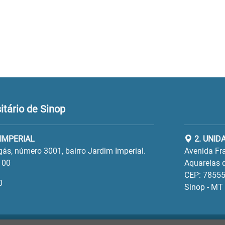
tário de Sinop
 IMPERIAL
2. UNID
gás, número 3001, bairro Jardim Imperial.
Avenida Fra
100
Aquarelas d
CEP: 78555
0
Sinop - MT