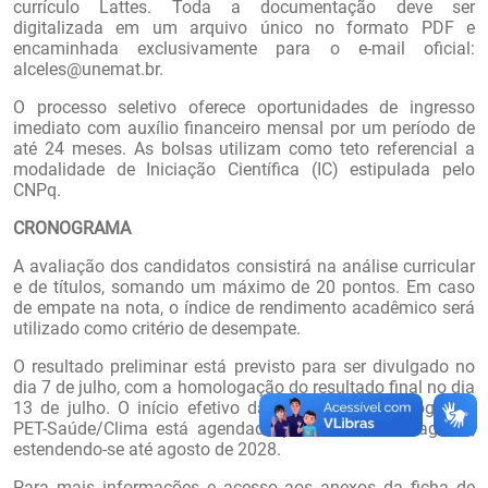
currículo Lattes. Toda a documentação deve ser
digitalizada em um arquivo único no formato PDF e
encaminhada exclusivamente para o e-mail oficial:
alceles@unemat.br.
O processo seletivo oferece oportunidades de ingresso
imediato com auxílio financeiro mensal por um período de
até 24 meses. As bolsas utilizam como teto referencial a
modalidade de Iniciação Científica (IC) estipulada pelo
CNPq.
CRONOGRAMA
A avaliação dos candidatos consistirá na análise curricular
e de títulos, somando um máximo de 20 pontos. Em caso
de empate na nota, o índice de rendimento acadêmico será
utilizado como critério de desempate.
O resultado preliminar está previsto para ser divulgado no
dia 7 de julho, com a homologação do resultado final no dia
13 de julho. O início efetivo das atividades do Programa
PET-Saúde/Clima está agendado para o dia 3 de agosto,
estendendo-se até agosto de 2028.
Para mais informações e acesso aos anexos da ficha de