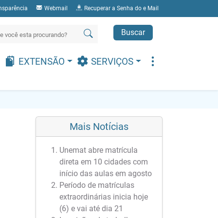
nsparência
Webmail
Recuperar a Senha do e Mail
Buscar
EXTENSÃO
SERVIÇOS
Mais Notícias
Unemat abre matrícula
direta em 10 cidades com
início das aulas em agosto
Período de matrículas
extraordinárias inicia hoje
(6) e vai até dia 21