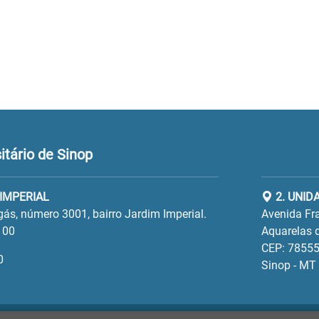
tário de Sinop
 IMPERIAL
2. UNID
gás, número 3001, bairro Jardim Imperial.
Avenida Fra
100
Aquarelas d
CEP: 78555
0
Sinop - MT