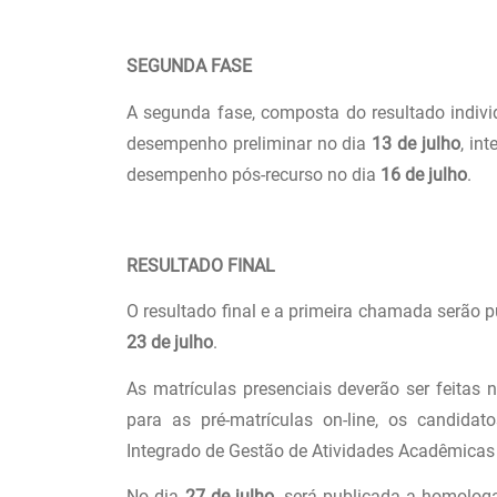
SEGUNDA FASE
A segunda fase, composta do resultado indiv
desempenho preliminar no dia
13 de julho
, in
desempenho pós-recurso no dia
16 de julho
.
RESULTADO FINAL
O resultado final e a primeira chamada serão 
23 de julho
.
As matrículas presenciais deverão ser feita
para as pré-matrículas on-line, os candid
Integrado de Gestão de Atividades Acadêmicas 
No dia
27 de julho
, será publicada a homolog