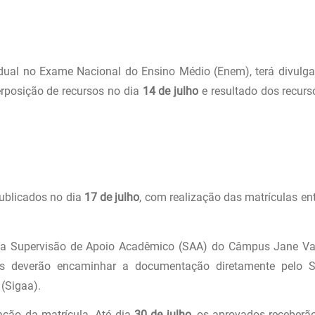
idual no Exame Nacional do Ensino Médio (Enem), terá divulg
terposição de recursos no dia
14 de julho
e resultado dos recurs
publicados no dia
17 de julho
, com realização das matrículas en
s na Supervisão de Apoio Acadêmico (SAA) do Câmpus Jane Van
atos deverão encaminhar a documentação diretamente pelo 
(Sigaa).
ação da matrícula. Até dia
30 de julho
, os aprovados receberã