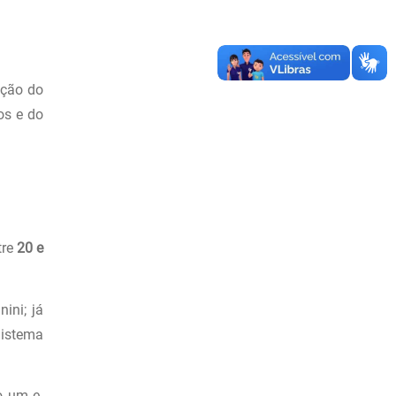
ação do
os e do
tre
20 e
ini; já
Sistema
o um e-