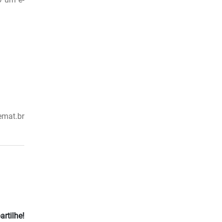
emat.br
rtilhe!