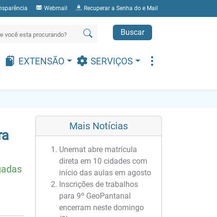
nsparência
Webmail
Recuperar a Senha do e Mail
Buscar
EXTENSÃO
SERVIÇOS
Mais Notícias
ra
Unemat abre matrícula
direta em 10 cidades com
gadas
início das aulas em agosto
Inscrições de trabalhos
para 9º GeoPantanal
encerram neste domingo