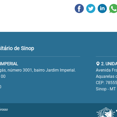
tário de Sinop
 IMPERIAL
2. UNID
gás, número 3001, bairro Jardim Imperial.
Avenida Fra
100
Aquarelas d
CEP: 78555
0
Sinop - MT