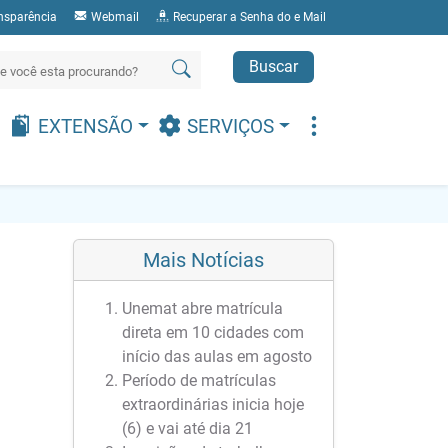
nsparência
Webmail
Recuperar a Senha do e Mail
Buscar
EXTENSÃO
SERVIÇOS
Mais Notícias
Unemat abre matrícula
direta em 10 cidades com
início das aulas em agosto
Período de matrículas
extraordinárias inicia hoje
(6) e vai até dia 21