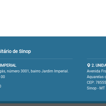
tário de Sinop
 IMPERIAL
2. UNID
gás, número 3001, bairro Jardim Imperial.
Avenida Fra
100
Aquarelas d
CEP: 78555
0
Sinop - MT