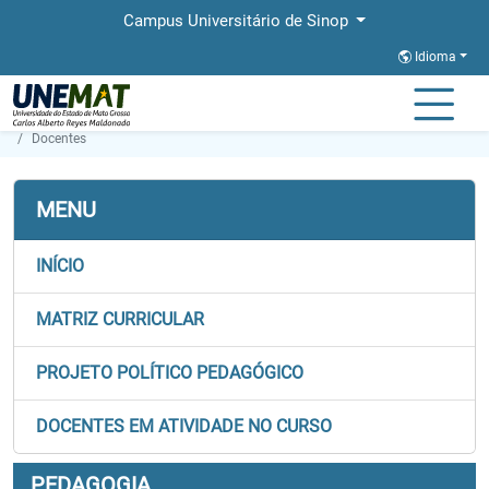
Campus Universitário de Sinop
Idioma
Página Inicial
Faculdades
FACHLIN
Graduação
Pedagogia
Docentes
MENU
INÍCIO
MATRIZ CURRICULAR
PROJETO POLÍTICO PEDAGÓGICO
DOCENTES EM ATIVIDADE NO CURSO
PEDAGOGIA