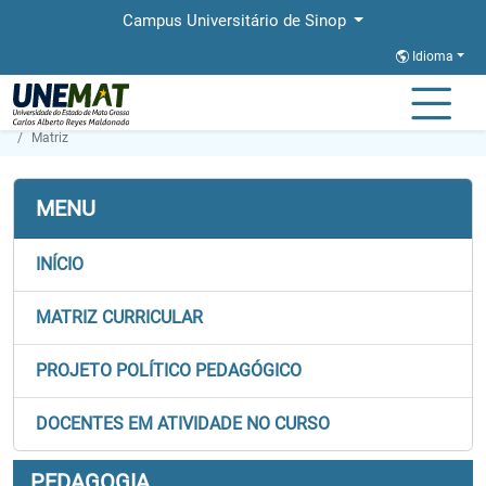
Campus Universitário de Sinop
Idioma
Página Inicial
Faculdades
FACHLIN
Graduação
Pedagogia
Matriz
MENU
INÍCIO
MATRIZ CURRICULAR
PROJETO POLÍTICO PEDAGÓGICO
DOCENTES EM ATIVIDADE NO CURSO
PEDAGOGIA