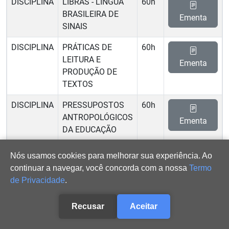
DISCIPLINA
LIBRAS - LÍNGUA
60h
BRASILEIRA DE
Ementa
SINAIS
DISCIPLINA
PRÁTICAS DE
60h
LEITURA E
Ementa
PRODUÇÃO DE
TEXTOS
DISCIPLINA
PRESSUPOSTOS
60h
ANTROPOLÓGICOS
Ementa
DA EDUCAÇÃO
DISCIPLINA
SOCIOLOGIA DA
60h
Nós usamos cookies para melhorar sua experiência. Ao
EDUCAÇÃO I
Ementa
continuar a navegar, você concorda com a nossa
Termo
de Privacidade
.
2º Semestre
Recusar
Aceitar
CH.