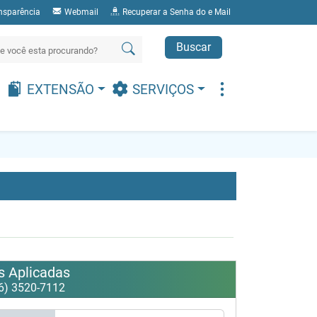
nsparência
Webmail
Recuperar a Senha do e Mail
Buscar
EXTENSÃO
SERVIÇOS
s Aplicadas
6) 3520-7112