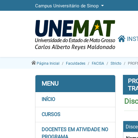
Campus Universitário de Sinop
INS
Página Inicial
Faculdades
FACISA
Stricto
PROF
PR
MENU
TR
INÍCIO
Dis
CURSOS
Disce
DOCENTES EM ATIVIDADE NO
PROGRAMA