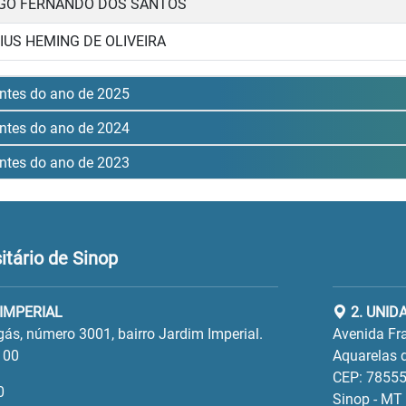
GO FERNANDO DOS SANTOS
CIUS HEMING DE OLIVEIRA
ntes do ano de 2025
ntes do ano de 2024
ntes do ano de 2023
tário de Sinop
 IMPERIAL
2. UNID
gás, número 3001, bairro Jardim Imperial.
Avenida Fra
100
Aquarelas d
CEP: 78555
0
Sinop - MT