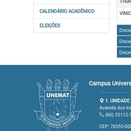
THIA
CALENDÁRIO ACADÊMICO
VINI
ELEIÇÕES
Disce
Disce
Disce
Campus Universi
1. UNIDADE
Avenida dos In
(66) 35112-
CEP: 78555-00