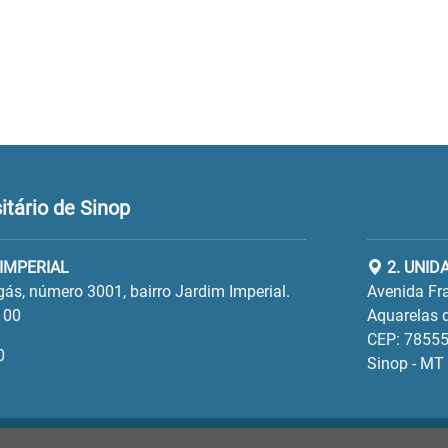
tário de Sinop
 IMPERIAL
2. UNID
gás, número 3001, bairro Jardim Imperial.
Avenida Fra
100
Aquarelas d
CEP: 78555
0
Sinop - MT