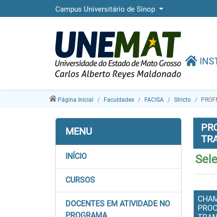
Campus Universitário de Sinop
INS
Página Inicial
Faculdades
FACISA
Stricto
PROF
PR
MENU
TR
INÍCIO
Sel
CURSOS
CHAM
DOCENTES EM ATIVIDADE NO
PROC
PROGRAMA