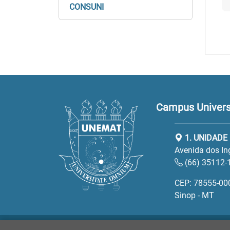
CONSUNI
Campus Universi
1. UNIDADE
Avenida dos In
(66) 35112-
CEP: 78555-00
Sinop - MT