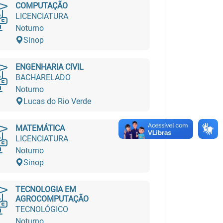
COMPUTAÇÃO
LICENCIATURA
Noturno
Sinop
ENGENHARIA CIVIL
BACHARELADO
Noturno
Lucas do Rio Verde
MATEMÁTICA
LICENCIATURA
Noturno
Sinop
TECNOLOGIA EM
AGROCOMPUTAÇÃO
TECNOLÓGICO
Noturno