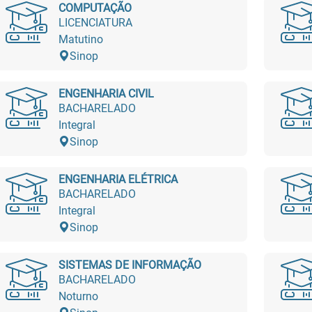
COMPUTAÇÃO
LICENCIATURA
Matutino
Sinop
ENGENHARIA CIVIL
BACHARELADO
Integral
Sinop
ENGENHARIA ELÉTRICA
BACHARELADO
Integral
Sinop
SISTEMAS DE INFORMAÇÃO
BACHARELADO
Noturno