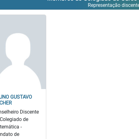
Representação discent
UNO GUSTAVO
CHER
selheiro Discente
Colegiado de
temática -
ndato de