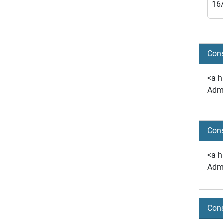
16
Cons
<a h
Admi
Cons
<a h
Admi
Cons