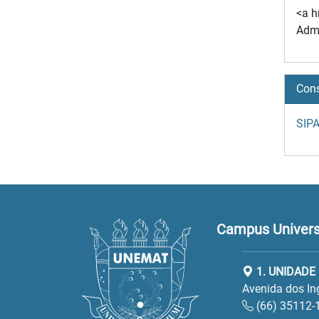
<a h
Admi
Cons
SIPA
Campus Universi
1. UNIDADE
Avenida dos In
(66) 35112-