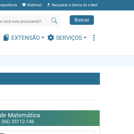
nsparência
Webmail
Recuperar a Senha do e Mail
Buscar
EXTENSÃO
SERVIÇOS
 de Matemática
(66) 35112-146