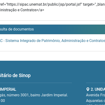
ref="https://sipac.unemat.br/public/jsp/portal.jsf" target="_bla
nistração e Contratos</a>
ulta de documentos
C - Sistema Integrado de Patrimônio, Administração e Contrato
tário de Sinop
 IMPERIAL
2. UNID
gás, número 3001, bairro Jardim Imperial.
Avenida Fra
100
Aquarelas d