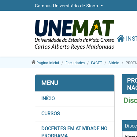
Campus Universitário de Sinop
INS
Página Inicial
Faculdades
FACET
Stricto
PROF
PR
MENU
NA
INÍCIO
Dis
CURSOS
Disce
DOCENTES EM ATIVIDADE NO
PROGRAMA