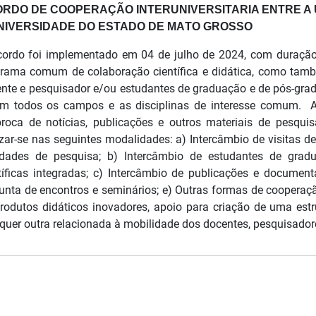
RDO DE COOPERAÇÃO INTERUNIVERSITARIA ENTRE A UN
NIVERSIDADE DO ESTADO DE МАTО GROSSO
ordo foi implementado em 04 de julho de 2024, com duração 
rama comum de colaboração científica e didática, como tamb
nte e pesquisador e/ou estudantes de graduação e de pós-grad
m todos os campos e as disciplinas de interesse comum. As 
proca de notícias, publicações e outros materiais de pesq
izar-se nas seguintes modalidades: a) Intercâmbio de visitas
idades de pesquisa; b) Intercâmbio de estudantes de grad
tíficas integradas; c) Intercâmbio de publicações e documenta
unta de encontros e seminários; e) Outras formas de cooperaç
rodutos didáticos inovadores, apoio para criação de uma estr
quer outra relacionada à mobilidade dos docentes, pesquisado