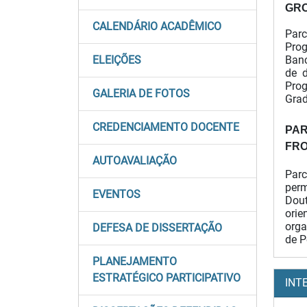
GRO
CALENDÁRIO ACADÊMICO
Parc
Pro
ELEIÇÕES
Banc
de d
Prog
GALERIA DE FOTOS
Grad
CREDENCIAMENTO DOCENTE
PA
FRO
AUTOAVALIAÇÃO
Parc
per
EVENTOS
Dout
orie
orga
DEFESA DE DISSERTAÇÃO
de P
PLANEJAMENTO
ESTRATÉGICO PARTICIPATIVO
INT