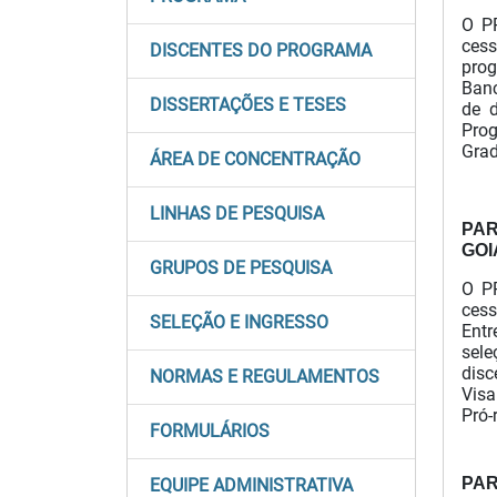
O P
cess
DISCENTES DO PROGRAMA
pro
Banc
DISSERTAÇÕES E TESES
de d
Prog
Grad
ÁREA DE CONCENTRAÇÃO
LINHAS DE PESQUISA
PA
GOI
GRUPOS DE PESQUISA
O P
cess
SELEÇÃO E INGRESSO
Entr
sele
disc
NORMAS E REGULAMENTOS
Visa
Pró-
FORMULÁRIOS
PA
EQUIPE ADMINISTRATIVA