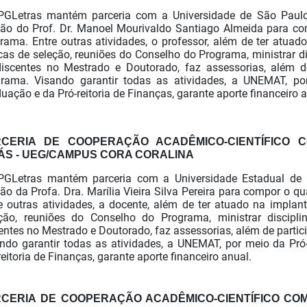
PGLetras mantém parceria com a Universidade de São Paul
ão do Prof. Dr. Manoel Mourivaldo Santiago Almeida para c
grama.
Entre outras atividades, o professor, além de ter atua
as de seleção, reuniões do Conselho do Programa, ministrar di
iscentes no Mestrado e Doutorado, faz assessorias, além d
rama. Visando garantir todas as atividades, a UNEMAT, po
uação e da Pró-reitoria de Finanças, garante aporte financeiro a
RCERIA
DE COOPERAÇÃO ACADÊMICO-CIENTÍFICO 
ÁS - UEG/CAMPUS CORA CORALINA
PGLetras mantém parceria com a Universidade Estadual de
ão da Profa. Dra. Marília Vieira Silva Pereira para compor o 
e outras atividades, a docente, além de ter atuado na impla
ção, reuniões do Conselho do Programa, ministrar discipl
entes no Mestrado e Doutorado, faz assessorias, além de parti
ndo garantir todas as atividades, a UNEMAT, por meio da Pró
reitoria de Finanças, garante aporte financeiro anual.
RCERIA
DE COOPERAÇÃO ACADÊMICO-CIENTÍFICO CO