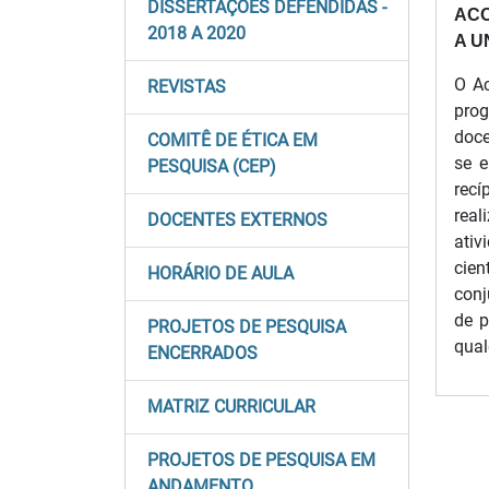
DISSERTAÇÕES DEFENDIDAS -
ACO
2018 A 2020
A U
O Ac
REVISTAS
prog
doce
COMITÊ DE ÉTICA EM
se e
PESQUISA (CEP)
recí
real
DOCENTES EXTERNOS
ativ
cien
HORÁRIO DE AULA
conj
de p
PROJETOS DE PESQUISA
qual
ENCERRADOS
MATRIZ CURRICULAR
PROJETOS DE PESQUISA EM
ANDAMENTO