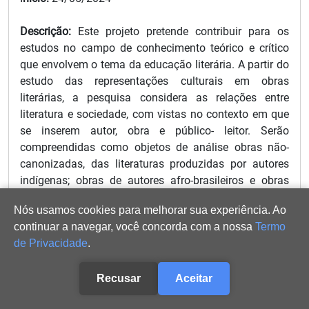
Descrição:
Este projeto pretende contribuir para os
estudos no campo de conhecimento teórico e crítico
que envolvem o tema da educação literária. A partir do
estudo das representações culturais em obras
literárias, a pesquisa considera as relações entre
literatura e sociedade, com vistas no contexto em que
se inserem autor, obra e público- leitor. Serão
compreendidas como objetos de análise obras não-
canonizadas, das literaturas produzidas por autores
indígenas; obras de autores afro-brasileiros e obras
produzidas em Mato Grosso, observadas em contextos
Nós usamos cookies para melhorar sua experiência. Ao
de produção e circulação que possibilitem refletir
continuar a navegar, você concorda com a nossa
Termo
acerca dos conceitos de identidade e cultura. Por essa
de Privacidade
.
abordagem, que inclui a diversidade cultural na
proposição de metodologias para o estudo da
Recusar
Aceitar
literatura em sala de aula, pretende-se colaborar para a
educação literária de crianças e jovens leitores em