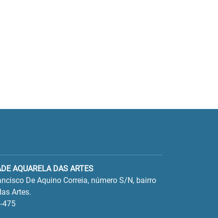
ADE AQUARELA DAS ARTES
ncisco De Aquino Correia, número S/N, bairro
as Artes.
-475