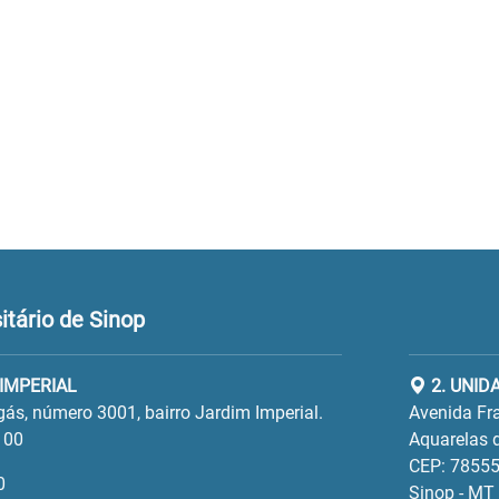
tário de Sinop
 IMPERIAL
2. UNID
gás, número 3001, bairro Jardim Imperial.
Avenida Fra
100
Aquarelas d
CEP: 78555
0
Sinop - MT