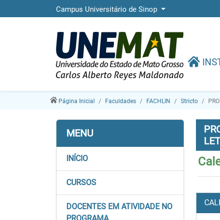
Campus Universitário de Sinop
INS
Página Inicial
Faculdades
FACHLIN
Stricto
PRO
PR
MENU
LE
INÍCIO
Cal
CURSOS
CAL
DOCENTES EM ATIVIDADE NO
PROGRAMA