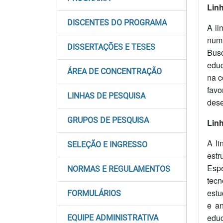
Linh
DISCENTES DO PROGRAMA
A li
numa
DISSERTAÇÕES E TESES
Bus
educ
ÁREA DE CONCENTRAÇÃO
na c
favo
LINHAS DE PESQUISA
dese
GRUPOS DE PESQUISA
Linh
A li
SELEÇÃO E INGRESSO
estr
Espe
NORMAS E REGULAMENTOS
tecn
estu
FORMULÁRIOS
e an
educ
EQUIPE ADMINISTRATIVA