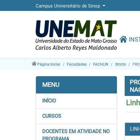
Campus Universitário de Sinop
INS
Página Inicial
Faculdades
FACHLIN
Stricto
PRO
PR
MENU
NA
INÍCIO
Lin
CURSOS
LIN
DOCENTES EM ATIVIDADE NO
PROGRAMA